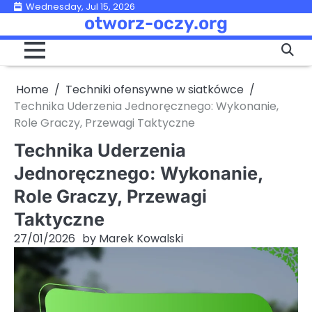
Skip
Wednesday, Jul 15, 2026
otworz-oczy.org
to
content
Home
Techniki ofensywne w siatkówce
Technika Uderzenia Jednoręcznego: Wykonanie,
Role Graczy, Przewagi Taktyczne
Technika Uderzenia
Jednoręcznego: Wykonanie,
Role Graczy, Przewagi
Taktyczne
27/01/2026
by
Marek Kowalski