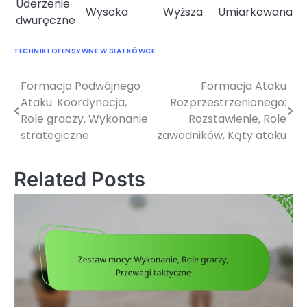
Uderzenie
Wysoka
Wyższa
Umiarkowana
dwuręczne
TECHNIKI OFENSYWNE W SIATKÓWCE
Formacja Podwójnego
Formacja Ataku
Post
Ataku: Koordynacja,
Rozprzestrzenionego:
navigation
Role graczy, Wykonanie
Rozstawienie, Role
strategiczne
zawodników, Kąty ataku
Related Posts