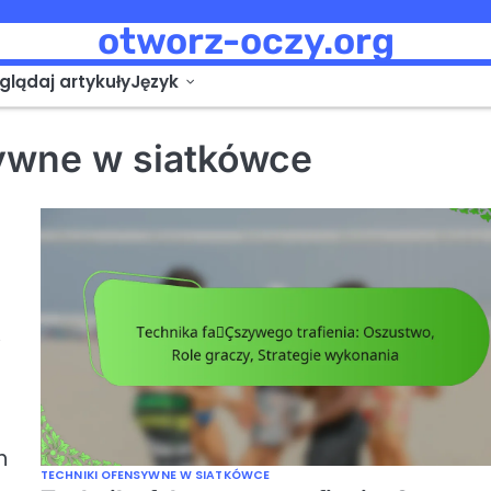
otworz-oczy.org
glądaj artykuły
Język
ywne w siatkówce
,
h
TECHNIKI OFENSYWNE W SIATKÓWCE