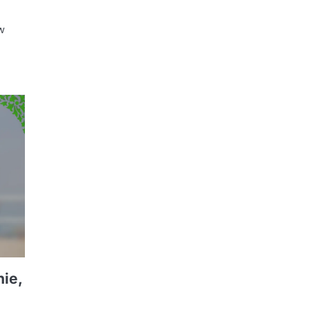
w
nie,