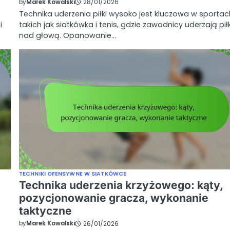
by
Marek Kowalski
28/01/2026
Technika uderzenia piłki wysoko jest kluczowa w sportac
i
takich jak siatkówka i tenis, gdzie zawodnicy uderzają pił
nad głową. Opanowanie…
TECHNIKI OFENSYWNE W SIATKÓWCE
Technika uderzenia krzyżowego: kąty,
pozycjonowanie gracza, wykonanie
taktyczne
by
Marek Kowalski
26/01/2026