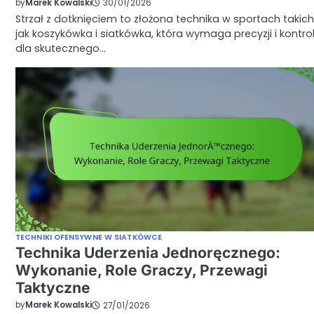
by
Marek Kowalski
30/01/2026
Strzał z dotknięciem to złożona technika w sportach takich
jak koszykówka i siatkówka, która wymaga precyzji i kontrol
dla skutecznego…
TECHNIKI OFENSYWNE W SIATKÓWCE
Technika Uderzenia Jednoręcznego:
Wykonanie, Role Graczy, Przewagi
Taktyczne
by
Marek Kowalski
27/01/2026