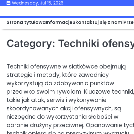
Skip
Wednesday, Jul 15, 2026
to
content
Strona tytułowa
Informacje
Skontaktuj się z nami
Prze
Category:
Techniki ofens
Techniki ofensywne w siatkówce obejmują
strategie i metody, które zawodnicy
wykorzystują do zdobywania punktów
przeciwko swoim rywalom. Kluczowe techniki
takie jak atak, serwis i wykonywanie
skoordynowanych akcji ofensywnych, są
niezbędne do wykorzystania słabości w
obronie drużyny przeciwnej. Opanowanie tyc
technik opiera się na precyzyjnym wyczuciu