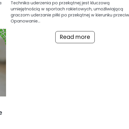
a
Technika uderzenia po przekątnej jest kluczową
umiejętnością w sportach rakietowych, umożliwiającą
graczom uderzanie piłki po przekątnej w kierunku przeci
Opanowanie…
Read more
e