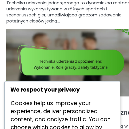
Technika uderzenia jednoręcznego to dynamiczna metod
uderzenia wykorzystywana w różnych sportach i
scenariuszach gier, umożliwiająca graczom zadawanie
potężnych ciosów jedną…
We respect your privacy
TECHNIKI OFENSYWNE W SIATKÓWCE
Cookies help us improve your
Technika uderzenia z opóźnieniem:
experience, deliver personalized
Wykonanie, Role graczy, Zalety taktyczn
content, and analyze traffic. You can
by
Marek Kowalski
23/01/2026
Technika uderzenia w wolne piłki jest kluczową strategią w
choose which cookies to allow by