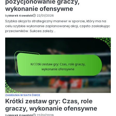
pozycjonowanie graczy,
wykonanie ofensywne
by
Marek Kowalski
22/01/2026
Szybka akcja to strategiczny manewr w sporcie, który ma na
celu szybkie wykonanie zaplanowanej akcji, często zaskakując
przeciwników. Sukces zależy…
ZAGRANIA W SIATKÓWCE
Krótki zestaw gry: Czas, role
graczy, wykonanie ofensywne
by
Marek Kowalski
22/01/2026