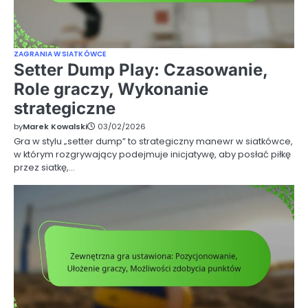
ZAGRANIA W SIATKÓWCE
Setter Dump Play: Czasowanie,
Role graczy, Wykonanie
strategiczne
by
Marek Kowalski
03/02/2026
Gra w stylu „setter dump” to strategiczny manewr w siatkówce,
w którym rozgrywający podejmuje inicjatywę, aby posłać piłkę
przez siatkę,…