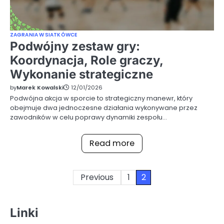
ZAGRANIA W SIATKÓWCE
Podwójny zestaw gry:
Koordynacja, Role graczy,
Wykonanie strategiczne
by
Marek Kowalski
12/01/2026
Podwójna akcja w sporcie to strategiczny manewr, który
obejmuje dwa jednoczesne działania wykonywane przez
zawodników w celu poprawy dynamiki zespołu…
Read more
Posts
Previous
1
2
pagination
Linki