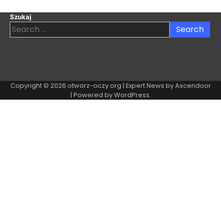
Szukaj
Search
for:
Copyright © 2026
otworz-oczy.org
| Expert News by
Ascendoor
| Powered by
WordPress
.