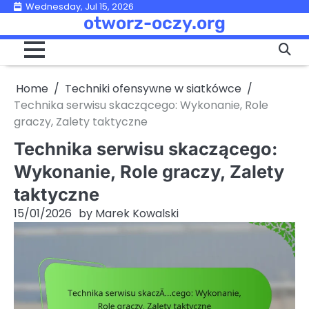
Skip
Wednesday, Jul 15, 2026
otworz-oczy.org
to
content
Home
Techniki ofensywne w siatkówce
Technika serwisu skaczącego: Wykonanie, Role
graczy, Zalety taktyczne
Technika serwisu skaczącego:
Wykonanie, Role graczy, Zalety
taktyczne
15/01/2026
by
Marek Kowalski