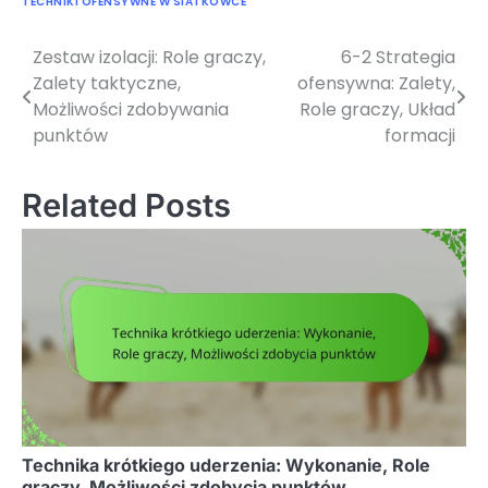
TECHNIKI OFENSYWNE W SIATKÓWCE
Zestaw izolacji: Role graczy,
6-2 Strategia
Post
Zalety taktyczne,
ofensywna: Zalety,
navigation
Możliwości zdobywania
Role graczy, Układ
punktów
formacji
Related Posts
Technika krótkiego uderzenia: Wykonanie, Role
graczy, Możliwości zdobycia punktów